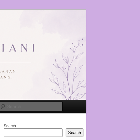
Search
Search
Search