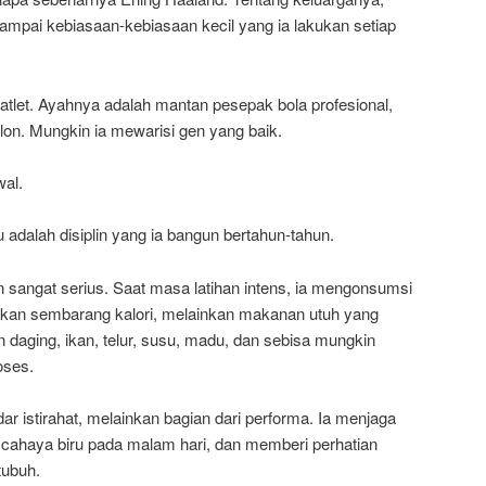
sampai kebiasaan-kebiasaan kecil yang ia lakukan setiap
 atlet. Ayahnya adalah mantan pesepak bola profesional,
lon. Mungkin ia mewarisi gen yang baik.
al.
dalah disiplin yang ia bangun bertahun-tahun.
 sangat serius. Saat masa latihan intens, ia mengonsumsi
, bukan sembarang kalori, melainkan makanan utuh yang
n daging, ikan, telur, susu, madu, dan sebisa mungkin
oses.
r istirahat, melainkan bagian dari performa. Ia menjaga
 cahaya biru pada malam hari, dan memberi perhatian
tubuh.