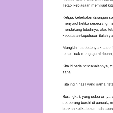
Tetapi kebiasaan membuat kita
Ketiga, kehebatan dibangun sa
menyorot ketika seseorang mem
mendukung tubuhnya, atau teta
keputusan-keputusan itulah yan
Mungkin itu sebabnya kita se
tetapi tidak mengagumi ribuan 
Kita iri pada pencapaiannya, t
sana.
Kita ingin hasil yang sama, t
Barangkali, yang sebenarnya 
seseorang berdiri di puncak, m
bahkan ketika belum ada seo