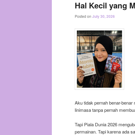
Hal Kecil yang
Posted on
July 30, 2026
Aku tidak pernah benar-benar m
linimasa tanpa pernah membuat
Tapi Piala Dunia 2026 mengub
permainan. Tapi karena ada sa