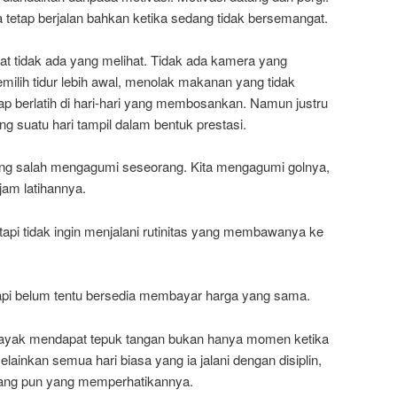
 tetap berjalan bahkan ketika sedang tidak bersemangat.
at tidak ada yang melihat. Tidak ada kamera yang
ilih tidur lebih awal, menolak makanan yang tidak
p berlatih di hari-hari yang membosankan. Namun justru
g suatu hari tampil dalam bentuk prestasi.
ring salah mengagumi seseorang. Kita mengagumi golnya,
jam latihannya.
etapi tidak ingin menjalani rutinitas yang membawanya ke
etapi belum tentu bersedia membayar harga yang sama.
layak mendapat tepuk tangan bukan hanya momen ketika
elainkan semua hari biasa yang ia jalani dengan disiplin,
rang pun yang memperhatikannya.