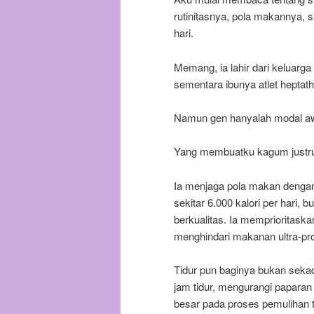
rutinitasnya, pola makannya, 
hari.
Memang, ia lahir dari keluarga
sementara ibunya atlet heptath
Namun gen hanyalah modal aw
Yang membuatku kagum justru a
Ia menjaga pola makan dengan
sekitar 6.000 kalori per hari
berkualitas. Ia memprioritaska
menghindari makanan ultra-pr
Tidur pun baginya bukan sekada
jam tidur, mengurangi paparan
besar pada proses pemulihan 